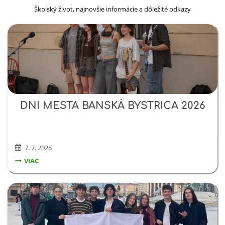
Školský život, najnovšie informácie a dôležité odkazy
DNI
Čítať viac
DNI MESTA BANSKÁ BYSTRICA 2026
MESTA
BANSKÁ
BYSTRICA
2026:
7. 7. 2026
DNI
VIAC
MESTA
BANSKÁ
BYSTRICA
2026: