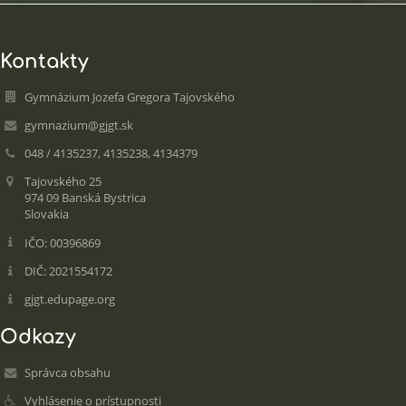
Kontakty
Gymnázium Jozefa Gregora Tajovského
gymnazium@gjgt.sk
048 / 4135237, 4135238, 4134379
Tajovského 25
974 09 Banská Bystrica
Slovakia
IČO: 00396869
DIČ: 2021554172
gjgt.edupage.org
Odkazy
Správca obsahu
Vyhlásenie o prístupnosti