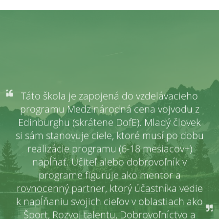
Táto škola je zapojená do vzdelávacieho
programu Medzinárodná cena vojvodu z
Edinburghu (skrátene DofE). Mladý človek
si sám stanovuje ciele, ktoré musí po dobu
realizácie programu (6-18 mesiacov+)
napĺňať. Učiteľ alebo dobrovoľník v
programe figuruje ako mentor a
rovnocenný partner, ktorý účastníka vedie
k napĺňaniu svojich cieľov v oblastiach ako
Šport, Rozvoj talentu, Dobrovoľníctvo a