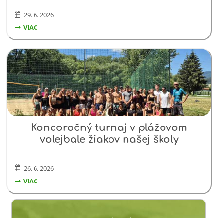
29. 6. 2026
LIGA
VIAC
KRITICKÉHO
MYSLENIA:
Koncoročný
Čítať viac
Koncoročný turnaj v plážovom
turnaj
volejbale žiakov našej školy
v
plážovom
volejbale
26. 6. 2026
žiakov
našej
KONCOROČNÝ
VIAC
školy:
TURNAJ
V
PLÁŽOVOM
VOLEJBALE