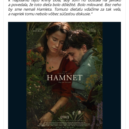
k napísaniu tejto knihy bola, aby som ho dostala na javisko
a povedala, že toto dieťa bolo dôležité. Bolo milované. Bez neho
by sme nemali Hamleta. Tomuto dieťaťu vďačíme za tak veľa,
a napriek tomu nebolo vôbec súčasťou diskusie.“