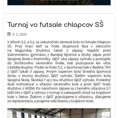
Turnaj vo futsale chlapcov SŠ
9. 2. 2026
V dňoch 3.2. a 5.2. sa uskutočnilo okresné kolo vo futsale chlapcov
SŠ. Prvý hrací deň sa hrala skupinová fáza v telocvični
na Magurskej. Družstvo čakali 2 zápasy. Najskôr proti
Súkromnému gymnáziu z Banskej Bystrice a druhý zápas proti
Spojenej škole z Kremničky. GJGT oba zápasy vyhralo a postúpilo
do štvrtkového okresného finále, kde postupoval len víťaz
z každej skupiny. Finále sa hralo 5.2. v športovej hale v Badíne. Tím
z GJGT čakali 3 zápasy. Prvým súperom bola Stredná športová
škola, s ktorou družstvo GJGT vyhralo. Ďalším súperom bola
Spojená škola, Školská 7 aj s tou družstvo GJGT vyhralo. Posledný
duel rozhodoval o víťazovi okresného kola a proti GJGT hralo
družstvo z KGŠM. Po náročnom zápase sa z tesného víťazstva 2:1
tešil tím z GJGT a výhrou v turnaji si zabezpečili účasť na krajskom
kole v Detve. Žiakom z GJGT gratulujeme k víťazstvu, ďakujeme
za reprezentáciu a prajeme veľa šťastia v krajskom kole.