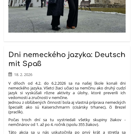
Dni nemeckého jazyka: Deutsch
mit Spaß
18. 2. 2026
V dňoch od 4.2. do 6.2.2026 sa na našej škole konali dni
nemeckého jazyka. Všetci žiaci učiaci sa nemčinu ako druhý cudzí
jazyk si vyskúšali rôzne aktivity a úlohy, ktoré preverili ich
vedomosti a zručnosti v nemčine.
Jednou z obľúbených činností bola aj vlastná príprava nemeckých
špecialít ako sú Kaiserschmarrn (cisársky trhanec), či Brezel
(praclík).
Počas troch dní sa tu vystriedali všetky skupiny žiakov -
nemčinárov od 1. až po 4. ročník (spolu 355 žiakov).
Táto akcia sa u nás uskutočnila po prvý krát a stretla sa