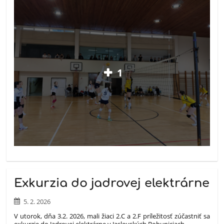
1
Exkurzia do jadrovej elektrárne
5. 2. 2026
V utorok, dňa 3.2. 2026, mali žiaci 2.C a 2.F príležitosť zúčastniť sa
exkurzie do Jadrovej elektrárne v Jaslovských Bohuniciach.