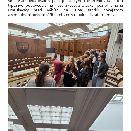
sme ešte debatovali s pani poslankyňou Marcinkovou, ktorá
trpezlivo odpovedala na naše zvedavé otázky, pozreli sme si
Bratislavský hrad, výhľad na Dunaj, fandili hokejistom
a s mnohými novými zážitkami sme sa spokojní vrátili domov.