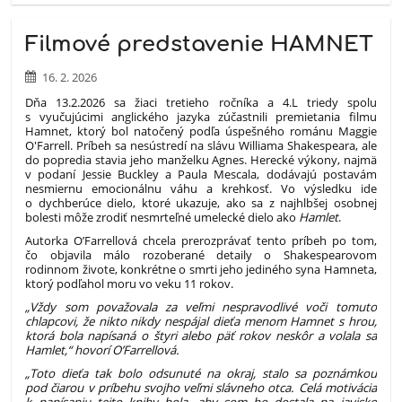
Filmové predstavenie HAMNET
16. 2. 2026
Dňa 13.2.2026 sa žiaci tretieho ročníka a 4.L triedy spolu
s vyučujúcimi anglického jazyka zúčastnili premietania filmu
Hamnet, ktorý bol natočený podľa úspešného románu Maggie
O'Farrell. Príbeh sa nesústredí na slávu Williama Shakespeara, ale
do popredia stavia jeho manželku Agnes. Herecké výkony, najmä
v podaní Jessie Buckley a Paula Mescala, dodávajú postavám
nesmiernu emocionálnu váhu a krehkosť. Vo výsledku ide
o dychberúce dielo, ktoré ukazuje, ako sa z najhlbšej osobnej
bolesti môže zrodiť nesmrteľné umelecké dielo ako
Hamlet
.
Autorka O’Farrellová chcela prerozprávať tento príbeh po tom,
čo objavila málo rozoberané detaily o Shakespearovom
rodinnom živote, konkrétne o smrti jeho jediného syna Hamneta,
ktorý podľahol moru vo veku 11 rokov.
„Vždy som považovala za veľmi nespravodlivé voči tomuto
chlapcovi, že nikto nikdy nespájal dieťa menom Hamnet s hrou,
ktorá bola napísaná o štyri alebo päť rokov neskôr a volala sa
Hamlet,“ hovorí O’Farrellová.
„Toto dieťa tak bolo odsunuté na okraj, stalo sa poznámkou
pod čiarou v príbehu svojho veľmi slávneho otca. Celá motivácia