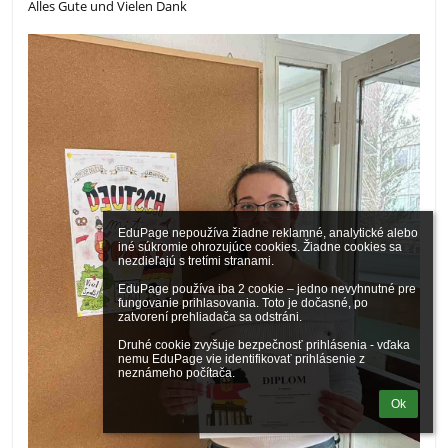
Alles Gute und Vielen Dank
EduPage nepoužíva žiadne reklamné, analytické alebo 
iné súkromie ohrozujúce cookies. Žiadne cookies sa 
nezdieľajú s tretími stranami.

EduPage používa iba 2 cookie – jedno nevyhnutné pre 
fungovanie prihlasovania. Toto je dočasné, po 
zatvorení prehliadača sa odstráni.

Druhé cookie zvyšuje bezpečnosť prihlásenia - vďaka 
nemu EduPage vie identifikovať prihlásenie z 
neznámeho počítača.
Ok