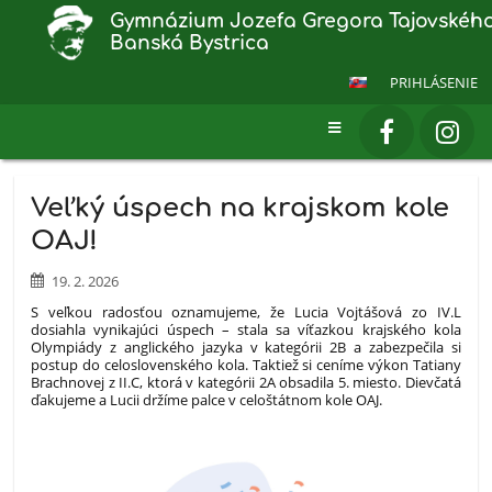
Gymnázium Jozefa Gregora Tajovského
Banská Bystrica
PRIHLÁSENIE
Novinky
Veľký úspech na krajskom kole
OAJ!
19. 2. 2026
S veľkou radosťou oznamujeme, že Lucia Vojtášová zo IV.L
dosiahla vynikajúci úspech – stala sa víťazkou krajského kola
Olympiády z anglického jazyka v kategórii 2B a zabezpečila si
postup do celoslovenského kola. Taktiež si ceníme výkon Tatiany
Brachnovej z II.C, ktorá v kategórii 2A obsadila 5. miesto. Dievčatá
ďakujeme a Lucii držíme palce v celoštátnom kole OAJ.