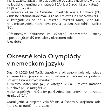
11.11. 2025 sa zúčastnilo a zabojovalo 20 žiakov našej školy o titul
najlepšieho nemčinára v kategórii 2A (1. a 2. ročník) a v kategórii
2B (3. a 4. ročník).
V kategórii 2A sa na 1.mieste umiestnila Aneta Hrinková (2A),
2.mieste Katarína Kúdelová (2F) a na 3.mieste Ela Cmarková (2C).
V kategórii 2B sa na 1. mieste umiestnil Matej Vinc (4F),
na 2.mieste Adela Sochanová (4A) a na 3.mieste Adrián Kožiak
(3C).
Zúčastneným ďakujeme za výbornú reprezentáciu triedy
a postupujúcim držíme palce v okresnom kole.
Alles Gute
Okresné kolo Olympiády
v nemeckom jazyku
Dňa 15.1.2026 bol Taják úspešný v okresnom kole olympiády
z nemeckého jazyka a našim žiakom a žiačkam sa podarilo
umiestniť na krásnych miestach.
1. miesto Matej Vinc (4F) v kategórii 2B a 3. miesto Katarína
Kúdelová (2F) v kategórii 2A
Medzi úspešných riešiteľov patrí Adela Sochanová (4A) a Aneta
Hrinková (2A).
Gratulujeme a prajeme veľa šťastia a úspech v krajskom kole,
ktoré sa uskutoční 12. 2. 2026.