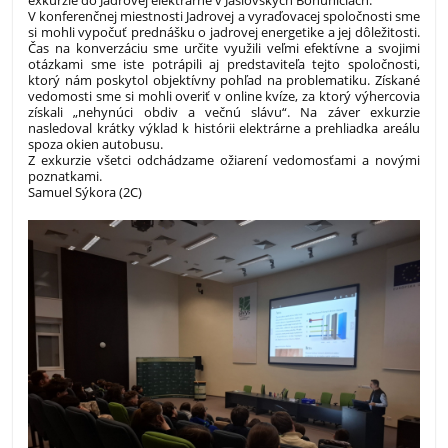
V konferenčnej miestnosti Jadrovej a vyraďovacej spoločnosti sme
si mohli vypočuť prednášku o jadrovej energetike a jej dôležitosti.
Čas na konverzáciu sme určite využili veľmi efektívne a svojimi
otázkami sme iste potrápili aj predstaviteľa tejto spoločnosti,
ktorý nám poskytol objektívny pohľad na problematiku. Získané
vedomosti sme si mohli overiť v online kvíze, za ktorý výhercovia
získali „nehynúci obdiv a večnú slávu“. Na záver exkurzie
nasledoval krátky výklad k histórii elektrárne a prehliadka areálu
spoza okien autobusu.
Z exkurzie všetci odchádzame ožiarení vedomosťami a novými
poznatkami.
Samuel Sýkora (2C)