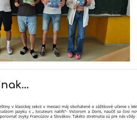
nak...
zštiny v klasickej sekcii v mesiaci máj obohatené o zážitkové učenie s lek
udzom jazyku s „ locuteurs natifs“- Victorom a Doris, naučiť sa čosi nov
a, porovnať zvyky Francúzov a Slovákov. Takéto stretnutia sú pre nás vždy