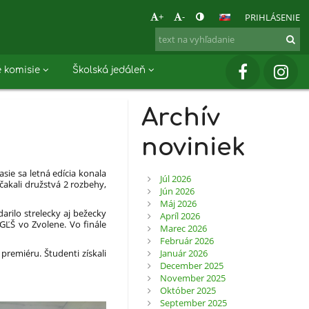
+
-
PRIHLÁSENIE
 komisie
Školská jedáleň
Archív
noviniek
sie sa letná edícia konala
Júl 2026
 čakali družstvá 2 rozbehy,
Jún 2026
Máj 2026
arilo strelecky aj bežecky
Apríl 2026
GĽŠ vo Zvolene. Vo finále
Marec 2026
Február 2026
Január 2026
premiéru. Študenti získali
December 2025
November 2025
Október 2025
September 2025