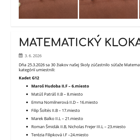
MATEMATICKÝ KLOK
3. 6. 2026
Dňa 25.3.2026 sa 30 žiakov našej školy zúčastnilo súťaže Matemat
kategórií umiestnili:
Kadet G12
Maroš Hudoba II.F – 6.miesto
Matúš Patráš II.B – 8.miesto
Emma Nomilnerová II.D – 16.miesto
Filip Šoltés II.B – 17.miesto
Marek Balko II.L – 21.miesto
Roman Šmidák II.B, Nicholas Frejer III.L – 23.miesto
Terézia Filipková I.F –24.miesto