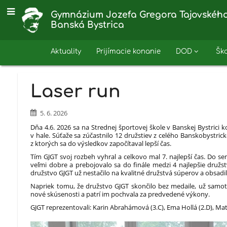
Gymnázium Jozefa Gregora Tajovského
Banská Bystrica
Aktuality
Prijímacie konanie
DOD
Šk
Novinky
Laser run
5. 6. 2026
Dňa 4.6. 2026 sa na Strednej športovej škole v Banskej Bystrici 
v hale. Súťaže sa zúčastnilo 12 družstiev z celého Banskobystrick
z ktorých sa do výsledkov započítaval lepší čas.
Tím GJGT svoj rozbeh vyhral a celkovo mal 7. najlepší čas. Do sem
veľmi dobre a prebojovalo sa do finále medzi 4 najlepšie družs
družstvo GJGT už nestačilo na kvalitné družstvá súperov a obsadi
Napriek tomu, že družstvo GJGT skončilo bez medaile, už samotná
nové skúsenosti a patrí im pochvala za predvedené výkony.
GJGT reprezentovali: Karin Abrahámová (3.C), Ema Hollá (2.D), Ma