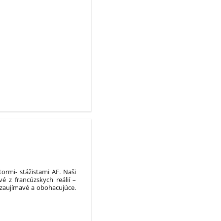
tormi- stážistami AF. Naši
é z francúzskych reálií –
 zaujímavé a obohacujúce.