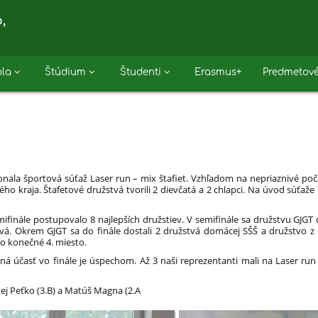
,
ola
Štúdium
Študenti
Erasmus+
Predmetové
konala športová súťaž Laser run – mix štafiet. Vzhľadom na nepriaznivé poča
ého kraja. Štafetové družstvá tvorili 2 dievčatá a 2 chlapci. Na úvod súťaže
ifinále postupovalo 8 najlepších družstiev. V semifinále sa družstvu GJGT d
tvá. Okrem GJGT sa do finále dostali 2 družstvá domácej SŠŠ a družstvo z 
lo konečné 4. miesto.
 účasť vo finále je úspechom. Až 3 naši reprezentanti mali na Laser run 
tej Peťko (3.B) a Matúš Magna (2.A