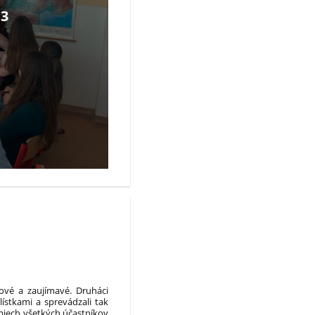
3
 nové a zaujímavé. Druháci
ístkami a sprevádzali tak
smiech všetkých účastníkov