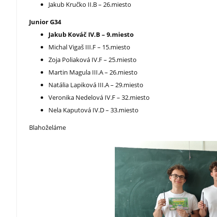
Jakub Kručko II.B – 26.miesto
Junior G34
Jakub Kováč IV.B – 9.miesto
Michal Vigaš III.F – 15.miesto
Zoja Poliaková IV.F – 25.miesto
Martin Magula III.A – 26.miesto
Natália Lapiková III.A – 29.miesto
Veronika Nedelová IV.F – 32.miesto
Nela Kaputová IV.D – 33.miesto
Blahoželáme