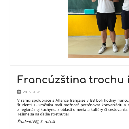
Francúzština trochu i
28. 5. 2026
V rámci spolupráce s Alliance française v BB boli hodiny francú
študenti 1.-3.ročníka mali možnosť potrénovať konverzáciu v c
z regionálnej kuchyne, z oblasti umenia a kultúry či cestovani
Tešíme sa na ďalšie stretnutiaJ
Študenti FRJ, 3. ročník