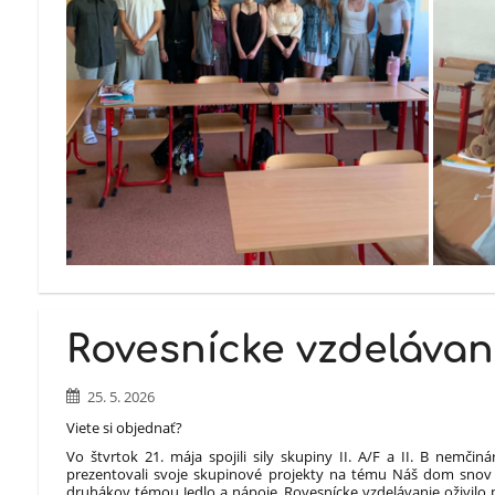
Rovesnícke vzdeláva
25. 5. 2026
Viete si objednať?
Vo štvrtok 21. mája spojili sily skupiny II. A/F a II. B nemčin
prezentovali svoje skupinové projekty na tému Náš dom snov a 
druhákov témou Jedlo a nápoje. Rovesnícke vzdelávanie oživilo p