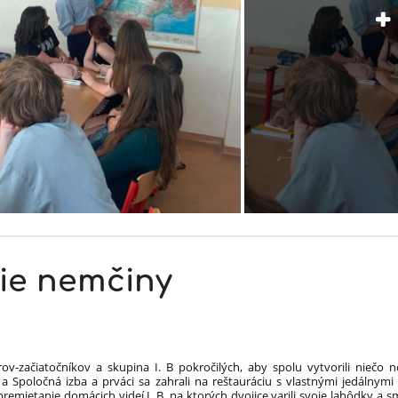
nie nemčiny
árov-začiatočníkov a skupina I. B pokročilých, aby spolu vytvorili niečo
Spoločná izba a prváci sa zahrali na reštauráciu s vlastnými jedálnymi l
remietanie domácich videí I. B, na ktorých dvojice varili svoje lahôdky a 